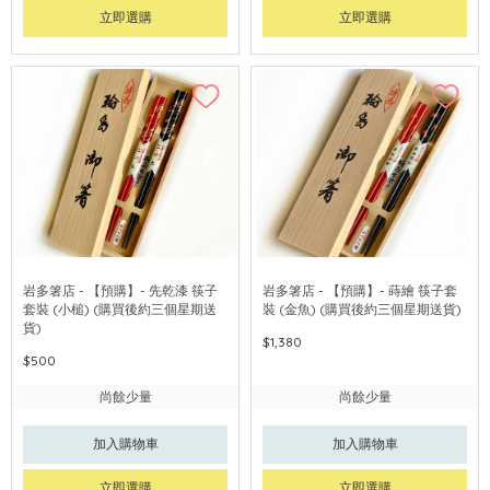
立即選購
立即選購
岩多箸店 - 【預購】- 先乾漆 筷子
岩多箸店 - 【預購】- 蒔繪 筷子套
套裝 (小槌) (購買後約三個星期送
裝 (金魚) (購買後約三個星期送貨)
貨)
$1,380
$500
尚餘少量
尚餘少量
加入購物車
加入購物車
立即選購
立即選購