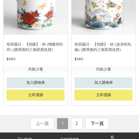
牟田陽日 - 【預購】- 杯 (蝴蝶和牡
牟田陽日 - 【預購】- 杯 (波浪和烏
丹) (購買後約三個星期送貨)
龜) (購買後約三個星期送貨)
$680
$680
尚餘少量
尚餘少量
加入購物車
加入購物車
立即選購
立即選購
上一頁
1
2
下一頁