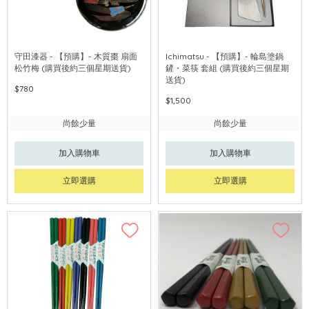
守田漆器 - 【預購】- 木質棗 扇面
Ichimatsu - 【預購】- 輪島塗鍋
松竹梅 (購買後約三個星期送貨)
鏟・菜筷 套組 (購買後約三個星期
送貨)
$780
$1,500
尚餘少量
尚餘少量
加入購物車
加入購物車
立即選購
立即選購