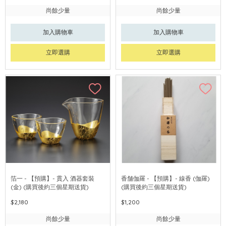
尚餘少量
尚餘少量
加入購物車
加入購物車
立即選購
立即選購
箔一 - 【預購】- 貫入 酒器套裝
香舗伽羅 - 【預購】- 線香 (伽羅)
(金) (購買後約三個星期送貨)
(購買後約三個星期送貨)
$2,180
$1,200
尚餘少量
尚餘少量