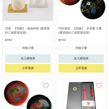
箔座 - 【預購】- 銀線杯墊 (購買後
守田漆器 - 【預購】- 木質棗 六瓢
約三個星期送貨)
(購買後約三個星期送貨)
$380
$900
尚餘少量
尚餘少量
加入購物車
加入購物車
立即選購
立即選購