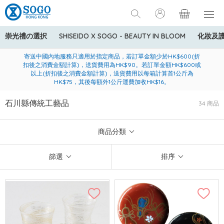
崇光禮の選択
SHISEIDO X SOGO - BEAUTY IN BLOOM
化妝及
寄送中國內地服務只適用於指定商品，若訂單金額少於HK$600(折
美國運通Explorer®信用卡會員購物禮遇：高達5%簽賬回贈！
購買一般貨品(冷凍食品除外)滿$600，可享免費送貨服務
扣後之消費金額計算)，送貨費用為HK$90。若訂單金額HK$600或
以上(折扣後之消費金額計算)，送貨費用以每箱計算首1公斤為
HK$75，其後每額外1公斤運費加收HK$16。
石川縣傳統工藝品
34 商品
商品分類
篩選
排序