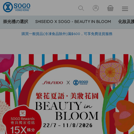
崇光禮の選択
SHISEIDO X SOGO - BEAUTY IN BLOOM
化妝及
寄送中國內地服務只適用於指定商品，若訂單金額少於HK$600(折
美國運通Explorer®信用卡會員購物禮遇：高達5%簽賬回贈！
購買一般貨品(冷凍食品除外)滿$600，可享免費送貨服務
扣後之消費金額計算)，送貨費用為HK$90。若訂單金額HK$600或
以上(折扣後之消費金額計算)，送貨費用以每箱計算首1公斤為
HK$75，其後每額外1公斤運費加收HK$16。