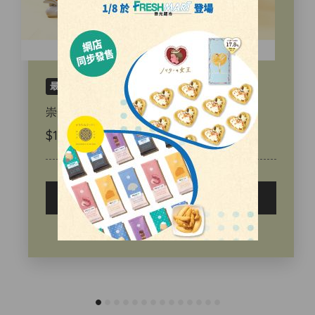
最新
獨家
會員早鳥優惠
崇光 Freshmart - H2. 秋彩明月 (大)
$1,288
立即選購
喜愛清單