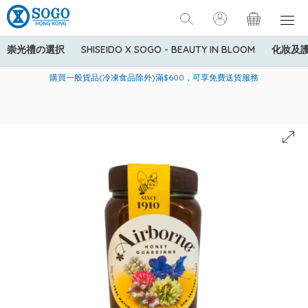
崇光禮の選択
SHISEIDO X SOGO - BEAUTY IN BLOOM
化妝及
寄送中國內地服務只適用於指定商品，若訂單金額少於HK$600(折
美國運通Explorer®信用卡會員購物禮遇：高達5%簽賬回贈！
購買一般貨品(冷凍食品除外)滿$600，可享免費送貨服務
扣後之消費金額計算)，送貨費用為HK$90。若訂單金額HK$600或
以上(折扣後之消費金額計算)，送貨費用以每箱計算首1公斤為
HK$75，其後每額外1公斤運費加收HK$16。