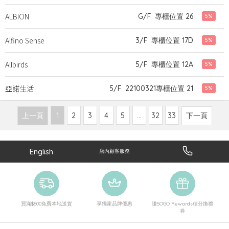
ALBION
G/F
專櫃位置 26
5%
Alfino Sense
3/F
專櫃位置 17D
5%
Allbirds
5/F
專櫃位置 12A
5%
亞諾生活
5/F
22100321
專櫃位置 21
5%
上一頁
1
2
3
4
5
…
32
33
下一頁
English
店內顧客服務
買滿$600免費本地送貨
享獨家品牌優惠
賺SOGO Rewards積分換禮
券