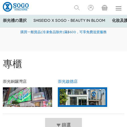
崇光禮の選択
SHISEIDO X SOGO - BEAUTY IN BLOOM
化妝及
寄送中國內地服務只適用於指定商品，若訂單金額少於HK$600(折
美國運通Explorer®信用卡會員購物禮遇：高達5%簽賬回贈！
購買一般貨品(冷凍食品除外)滿$600，可享免費送貨服務
扣後之消費金額計算)，送貨費用為HK$90。若訂單金額HK$600或
以上(折扣後之消費金額計算)，送貨費用以每箱計算首1公斤為
HK$75，其後每額外1公斤運費加收HK$16。
專櫃
崇光銅鑼灣店
崇光啟德店
篩選