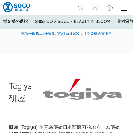
崇光禮の選択
SHISEIDO X SOGO - BEAUTY IN BLOOM
化妝及
寄送中國內地服務只適用於指定商品，若訂單金額少於HK$600(折
美國運通Explorer®信用卡會員購物禮遇：高達5%簽賬回贈！
購買一般貨品(冷凍食品除外)滿$600，可享免費送貨服務
扣後之消費金額計算)，送貨費用為HK$90。若訂單金額HK$600或
以上(折扣後之消費金額計算)，送貨費用以每箱計算首1公斤為
HK$75，其後每額外1公斤運費加收HK$16。
Togiya
研屋
研屋 (Togiya) 本意為傳統日本研磨刀的地方，以傳統