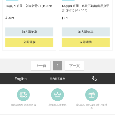
Togiya 研屋 - 剁肉斬骨刀 (14091)
Togiya 研屋 - 高級不鏽鋼腳用指甲
剪 (斜口) (G-1035)
$1,698
$278
加入購物車
加入購物車
立即選購
立即選購
上一頁
1
下一頁
English
店內顧客服務
買滿$600免費本地送貨
享獨家品牌優惠
賺SOGO Rewards積分換禮
券