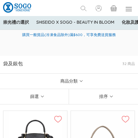
崇光禮の選択
SHISEIDO X SOGO - BEAUTY IN BLOOM
化妝及
寄送中國內地服務只適用於指定商品，若訂單金額少於HK$600(折
美國運通Explorer®信用卡會員購物禮遇：高達5%簽賬回贈！
購買一般貨品(冷凍食品除外)滿$600，可享免費送貨服務
扣後之消費金額計算)，送貨費用為HK$90。若訂單金額HK$600或
以上(折扣後之消費金額計算)，送貨費用以每箱計算首1公斤為
HK$75，其後每額外1公斤運費加收HK$16。
袋及銀包
32 商品
商品分類
篩選
排序