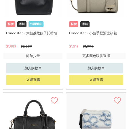
特價
最新
法國製造
特價
最新
Lancaster - 大號荔紋餃子托特包
Lancaster - 小號手提波士頓包
$1,889
$2,699
$1,519
$1,899
尚餘少量
更多顏色以供選擇
加入購物車
加入購物車
立即選購
立即選購