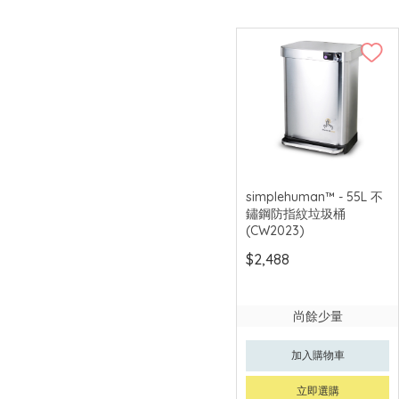
simplehuman™ - 55L 不
鏽鋼防指紋垃圾桶
(CW2023)
$2,488
尚餘少量
加入購物車
立即選購