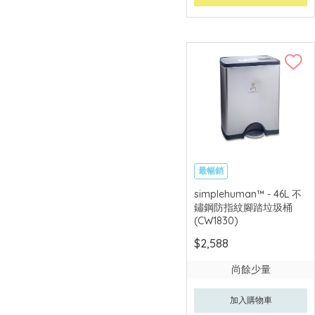
最暢銷
simplehuman™ - 46L 不
鏽鋼防指紋腳踏垃圾桶
(CW1830)
$2,588
尚餘少量
加入購物車