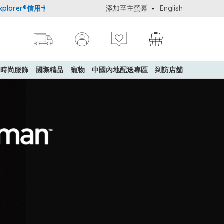
信用卡會員購物禮遇：高達5%簽賬回贈！
添加至主螢幕
購買一般貨品(冷凍食品除外)滿$
English
時尚服飾
國際精品
寵物
中國內地配送專區
到訪店舖