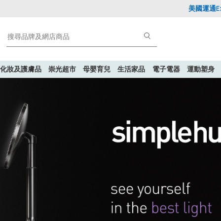
美國運通Explorer®
化妝及護膚品
崇光超市
母嬰育兒
生活家品
電子電器
運動塑身