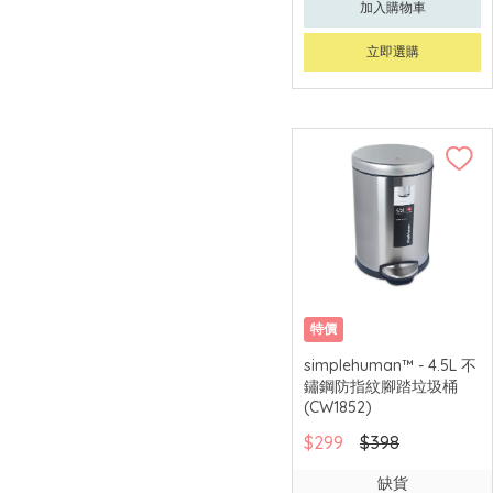
加入購物車
立即選購
特價
simplehuman™ - 4.5L 不
鏽鋼防指紋腳踏垃圾桶
(CW1852)
$299
$398
缺貨