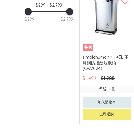
$299 - $2,799
$299
$2,799
特價
simplehuman™ - 45L 不
鏽鋼防指紋垃圾桶
(CW2024)
$1,499
$1,988
尚餘少量
加入購物車
立即選購