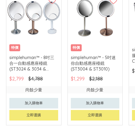
特價
特價
s
simplehuman™ - 8吋三
simplehuman™ - 5吋迷
C
合一自動感應座檯鏡
你自動感應座檯鏡
(ST3024 & 3034 &
(ST3004 & ST3010)
$
3038)
$2,799
$4,788
$1,299
$2,188
尚餘少量
尚餘少量
加入購物車
加入購物車
立即選購
立即選購