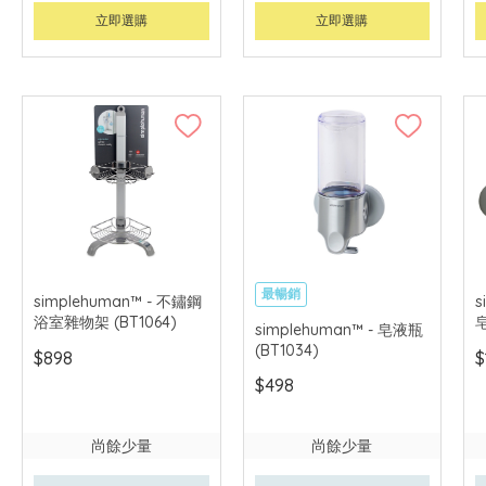
立即選購
立即選購
最暢銷
simplehuman™ - 不鏽鋼
s
浴室雜物架 (BT1064)
皂
simplehuman™ - 皂液瓶
(BT1034)
$898
$
$498
尚餘少量
尚餘少量