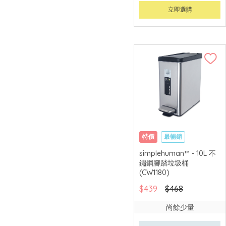
立即選購
特價
最暢銷
simplehuman™ - 10L 不
鏽鋼腳踏垃圾桶
(CW1180)
$439
$468
尚餘少量