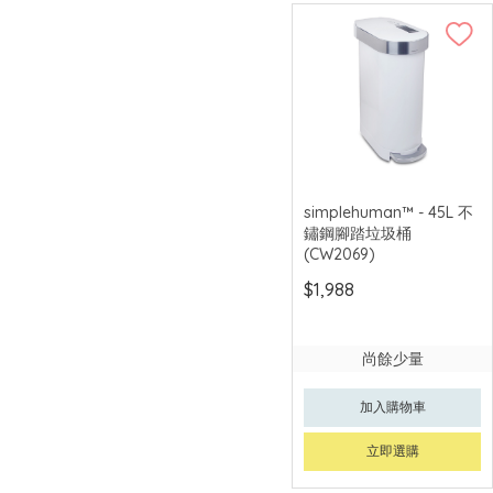
simplehuman™ - 45L 不
鏽鋼腳踏垃圾桶
(CW2069)
$1,988
尚餘少量
加入購物車
立即選購