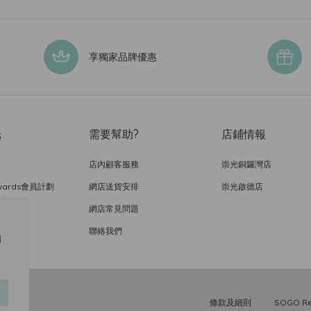
享獨家品牌優惠
光
需要幫助?
店鋪情報
店內顧客服務
崇光銅鑼灣店
wards會員計劃
網店送貨安排
崇光啟德店
網店常見問題
，
聯絡我們
的
條款及細則
SOGO 