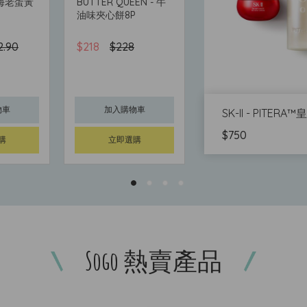
- 海老蛋黃
BUTTER QUEEN - 牛
BANKAKU - YUKARI
(12件)
油味夾心餅8P
2.90
$218
$228
$117
$130
物車
加入購物車
加入購物車
SK-II - PITE
$750
購
立即選購
立即選購
Sogo 熱賣產品