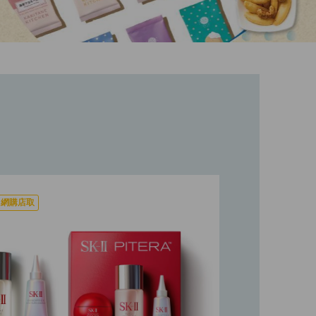
網購店取
最新
網購店取
特價
最新
禮品套裝
網購店取