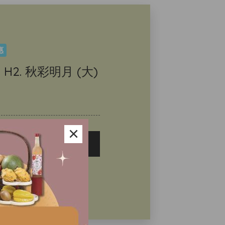
惠
- H2. 秋彩明月 (大)
×
即選購