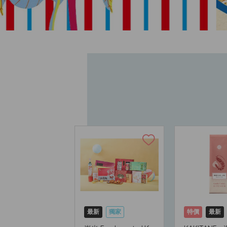
網購店取
最新
獨家
特價
最新
系列
會員早鳥優惠
網購店取