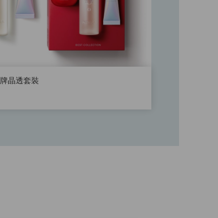
Venchi - 玉兔燈籠禮
THE WHOO - 秘貼 煥
盒
能修護精華套裝
可中國內地配送
$668
$1,000
$2,352
尚餘少量
加入購物車
加入購物車
RA™皇牌晶透套裝
立即選購
立即選購