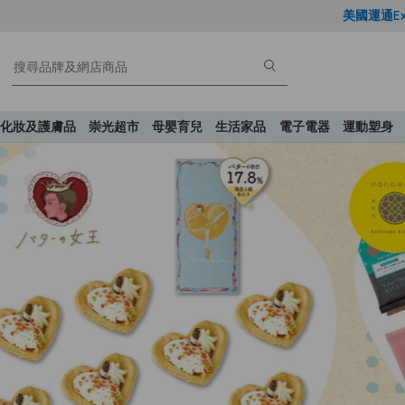
美國運通Explorer®
化妝及護膚品
崇光超市
母嬰育兒
生活家品
電子電器
運動塑身