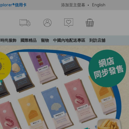
信用卡會員購物禮遇：高達5%簽賬回贈！
添加至主螢幕
購買一般貨品(冷凍食品除外)滿$
English
時尚服飾
國際精品
寵物
中國內地配送專區
到訪店舖