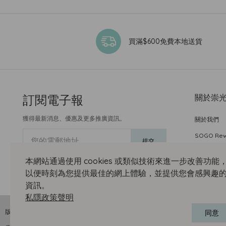
買滿$600免費本地送貨
訂閱電子報
關於崇
獲得最新消息、優惠及更多推廣資訊。
關於我們
SOGO Re
您的電郵地址
提交
本網站通過使用 cookies 或類似技術來進一步改善功能
以便時刻為您提供最佳的網上體驗，並提供您會感興趣
資訊。
私隱政策聲明
版權聲明 © 2026 崇光(香港)百貨有限公司 版權所有 不得轉載
同意