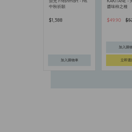
QU - 【秋季系
崇光 Freshmart - H6.
KAKITANE 
 晶采單色眼影 (限
中秋祈願
醬味柿之種
買$2,000送$50
$1,388
$49.90
$5
5
顏色以供選擇
加入購物車
加入購
立即選購
加入購物車
立即選