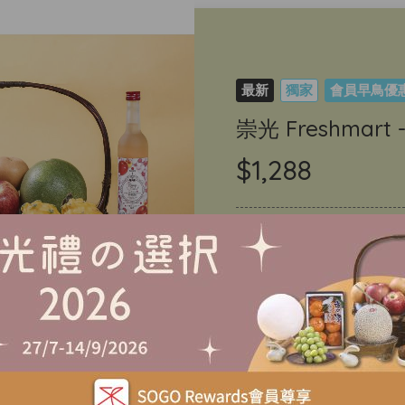
最新
獨家
會員早鳥優
崇光 Freshmart 
$1,288
立
喜愛清單