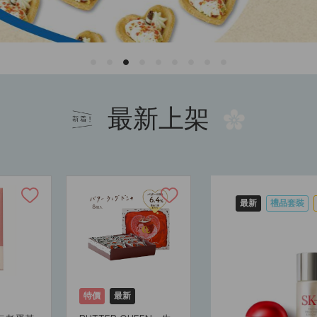
最新上架
最新
禮品套裝
特價
最新
特價
最新
網購店取
網購店取