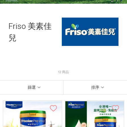
Friso 美素佳
兒
12 商品
篩選
排序