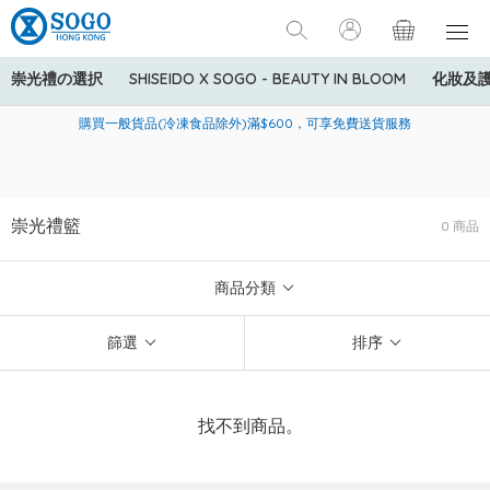
崇光禮の選択
SHISEIDO X SOGO - BEAUTY IN BLOOM
化妝及
寄送中國內地服務只適用於指定商品，若訂單金額少於HK$600(折
美國運通Explorer®信用卡會員購物禮遇：高達5%簽賬回贈！
購買一般貨品(冷凍食品除外)滿$600，可享免費送貨服務
扣後之消費金額計算)，送貨費用為HK$90。若訂單金額HK$600或
以上(折扣後之消費金額計算)，送貨費用以每箱計算首1公斤為
HK$75，其後每額外1公斤運費加收HK$16。
崇光禮籃
0 商品
商品分類
篩選
排序
找不到商品。