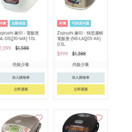
特價
自動保温
特價
可拆洗內蓋
一年保用
一年保用
ojirushi 象印 - 電飯煲
Zojirushi 象印 - 快思邏輯
NL-DSQ10-WA) 1.0L
電飯煲-(NS-LAQ05-XA)
0.5L
1,099
$1,588
$999
$1,388
尚餘少量
尚餘少量
加入購物車
加入購物車
立即選購
立即選購