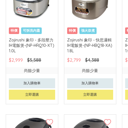
特價
可拆洗內蓋
特價
強火炊煮
一年保用
一年保用
Zojirushi 象印 - 多段壓力
Zojirushi 象印 - 快思邏輯
Z
IH電飯煲-(NP-HRQ10-XT)
IH電飯煲-(NP-HBQ18-XA)
I
1.0L
1.8L
1
$2,999
$5,588
$2,799
$4,388
$
尚餘少量
尚餘少量
加入購物車
加入購物車
立即選購
立即選購