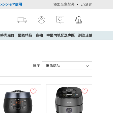
r®信用卡會員購物禮遇：高達5%簽賬回贈！
添加至主螢幕
購買一般貨品(冷凍食品除外)
English
時尚服飾
國際精品
寵物
中國內地配送專區
到訪店舖
排序