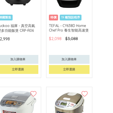
韓國製造
特價
19 種預設程序
uckoo 福庫 - 真空高氣
TEFAL - CY638D Home
Chef Pro 養生智能高速煲
壓多功能飯煲 CRP-R06
$2,098
$3,088
2,998
加入購物車
加入購物車
立即選購
立即選購