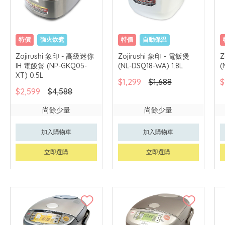
特價
強火炊煮
特價
自動保温
一年保用
一年保用
Zojirushi 象印 - 高級迷你
Zojirushi 象印 - 電飯煲
Z
IH 電飯煲 (NP-GKQ05-
(NL-DSQ18-WA) 1.8L
(
XT) 0.5L
$1,299
$1,688
$
$2,599
$4,588
尚餘少量
尚餘少量
加入購物車
加入購物車
立即選購
立即選購