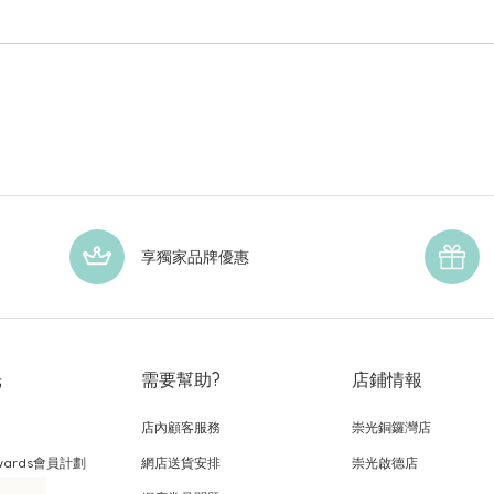
享獨家品牌優惠
光
需要幫助?
店鋪情報
店內顧客服務
崇光銅鑼灣店
wards會員計劃
網店送貨安排
崇光啟德店