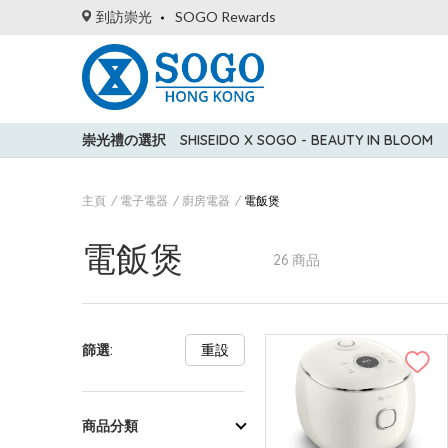
到訪崇光
SOGO Rewards
崇光禮の選択
SHISEIDO X SOGO - BEAUTY IN BLOOM
主頁
電子電器
廚房電器
電飯煲
電飯煲
26 商品
篩選:
重設
商品分類