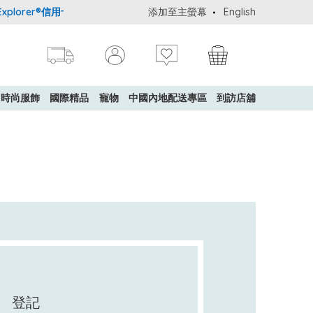
plorer®信用卡會員購物禮遇：高達5%簽賬回贈！
添加至主螢幕
English
購買一般貨品(冷凍食
時尚服飾
國際精品
寵物
中國內地配送專區
到訪店舖
登記