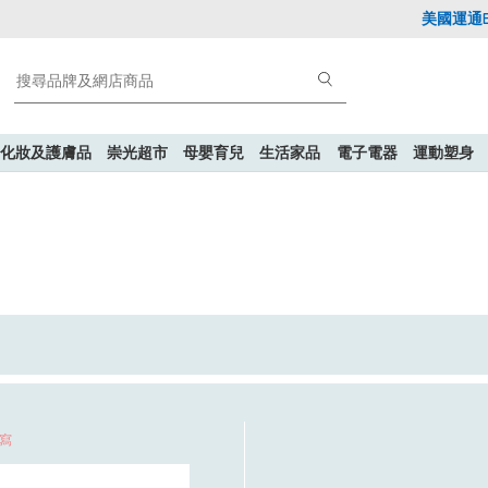
美國運通Ex
化妝及護膚品
崇光超市
母嬰育兒
生活家品
電子電器
運動塑身
填寫