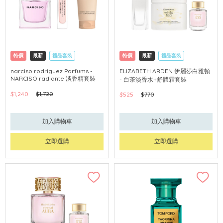
特價
最新
禮品套裝
特價
最新
禮品套裝
網購店取
網購店取
可中國內地配送
narciso rodriguez Parfums -
ELIZABETH ARDEN 伊麗莎白雅頓
NARCISO radiante 淡香精套裝
- 白茶淡香水+舒體霜套裝
$1,240
$1,720
$525
$770
加入購物車
加入購物車
立即選購
立即選購