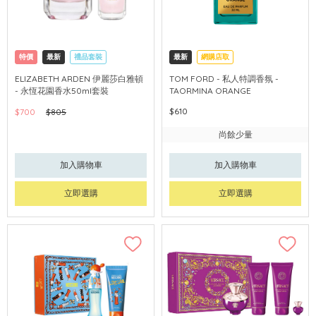
特價
最新
禮品套裝
最新
網購店取
網購店取
可中國內地配送
ELIZABETH ARDEN 伊麗莎白雅頓
TOM FORD - 私人特調香氛 -
- 永恆花園香水50ml套裝
TAORMINA ORANGE
$610
$700
$805
尚餘少量
加入購物車
加入購物車
立即選購
立即選購