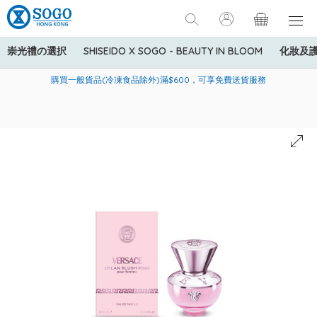
崇光禮の選択
SHISEIDO X SOGO - BEAUTY IN BLOOM
化妝及
寄送中國內地服務只適用於指定商品，若訂單金額少於HK$600(折
美國運通Explorer®信用卡會員購物禮遇：高達5%簽賬回贈！
購買一般貨品(冷凍食品除外)滿$600，可享免費送貨服務
扣後之消費金額計算)，送貨費用為HK$90。若訂單金額HK$600或
以上(折扣後之消費金額計算)，送貨費用以每箱計算首1公斤為
HK$75，其後每額外1公斤運費加收HK$16。