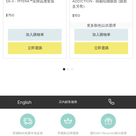
SK-II - PITERA™皇牌晶透套裝
ADDICTION - 睛藝啞緻眼影 (眼影
盒另售)
$750
$150
更多顏色以供選擇
加入購物車
加入購物車
立即選購
立即選購
English
店內顧客服務
買滿$600免費本地送貨
享獨家品牌優惠
賺SOGO Rewards積分換禮