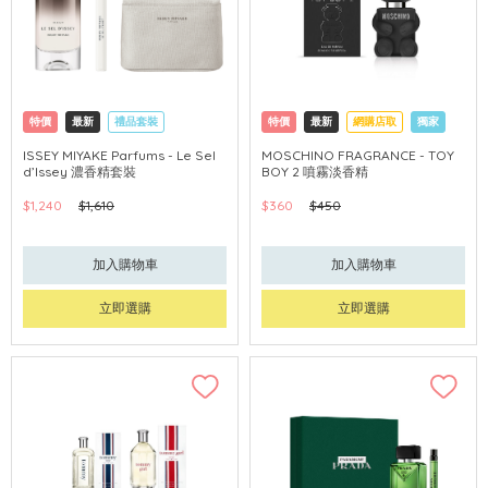
特價
最新
禮品套裝
特價
最新
網購店取
獨家
網購店取
ISSEY MIYAKE Parfums - Le Sel
MOSCHINO FRAGRANCE - TOY
d’Issey 濃香精套裝
BOY 2 噴霧淡香精
$1,240
$1,610
$360
$450
加入購物車
加入購物車
立即選購
立即選購