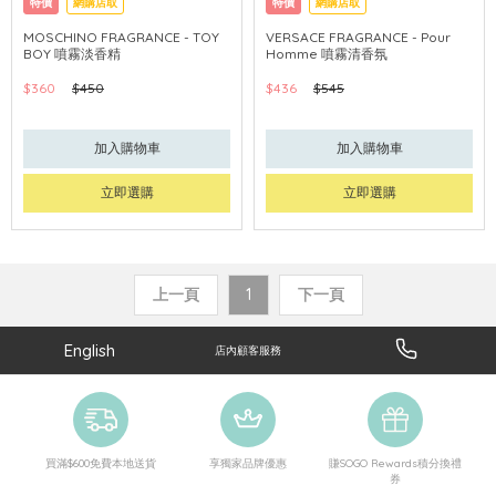
特價
網購店取
特價
網購店取
MOSCHINO FRAGRANCE - TOY
VERSACE FRAGRANCE - Pour
BOY 噴霧淡香精
Homme 噴霧清香氛
$360
$450
$436
$545
加入購物車
加入購物車
立即選購
立即選購
上一頁
1
下一頁
English
店內顧客服務
買滿$600免費本地送貨
享獨家品牌優惠
賺SOGO Rewards積分換禮
券