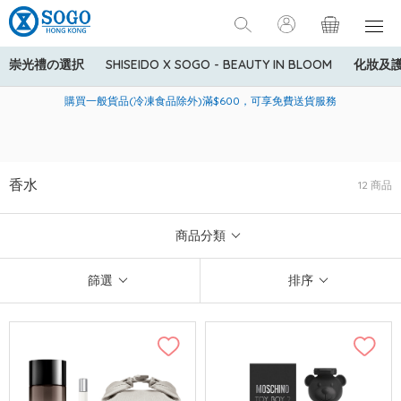
崇光禮の選択
SHISEIDO X SOGO - BEAUTY IN BLOOM
化妝及
寄送中國內地服務只適用於指定商品，若訂單金額少於HK$600(折
美國運通Explorer®信用卡會員購物禮遇：高達5%簽賬回贈！
購買一般貨品(冷凍食品除外)滿$600，可享免費送貨服務
扣後之消費金額計算)，送貨費用為HK$90。若訂單金額HK$600或
以上(折扣後之消費金額計算)，送貨費用以每箱計算首1公斤為
HK$75，其後每額外1公斤運費加收HK$16。
香水
12 商品
商品分類
篩選
排序