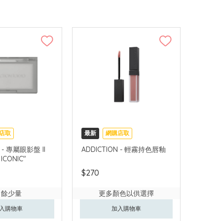
店取
最新
網購店取
N - 專屬眼影盤 II
ADDICTION - 輕霧持色唇釉
 ICONIC"
$270
尚餘少量
更多顏色以供選擇
入購物車
加入購物車