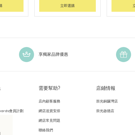
購
立即選購
享獨家品牌優惠
光
需要幫助?
店鋪情報
店內顧客服務
崇光銅鑼灣店
wards會員計劃
網店送貨安排
崇光啟德店
網店常見問題
，
聯絡我們
的