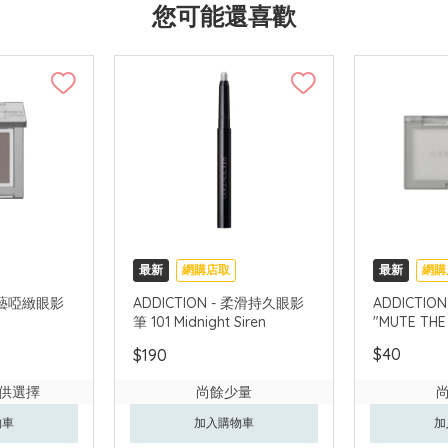
您可能還喜歡
最新
網購店取
最新
網購
 睛藝啞緻眼影
ADDICTION - 柔滑持久眼影
ADDICTIO
筆 101 Midnight Siren
"MUTE THE
$40
$190
供選擇
尚餘少量
物車
加入購物車
加