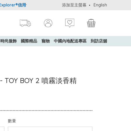
lorer®信用卡會員購物禮遇：高達5%簽賬回贈！
添加至主螢幕
購買一般貨品(冷凍食
English
時尚服飾
國際精品
寵物
中國內地配送專區
到訪店舖
 - TOY BOY 2 噴霧淡香精
數量