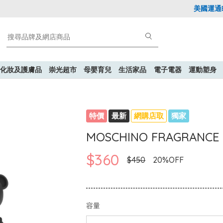
美國運通Exp
化妝及護膚品
崇光超市
母嬰育兒
生活家品
電子電器
運動塑身
特價
最新
網購店取
獨家
MOSCHINO FRAGRANCE
$360
$450
20%OFF
容量