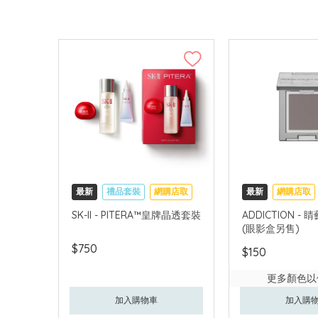
最新
禮品套裝
網購店取
最新
網購店取
可中國內地配送
SK-II - PITERA™皇牌晶透套裝
ADDICTION -
(眼影盒另售)
$750
$150
更多顏色以
加入購物車
加入購