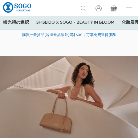
崇光禮の選択
SHISEIDO X SOGO - BEAUTY IN BLOOM
化妝及
寄送中國內地服務只適用於指定商品，若訂單金額少於HK$600(折
美國運通Explorer®信用卡會員購物禮遇：高達5%簽賬回贈！
購買一般貨品(冷凍食品除外)滿$600，可享免費送貨服務
扣後之消費金額計算)，送貨費用為HK$90。若訂單金額HK$600或
以上(折扣後之消費金額計算)，送貨費用以每箱計算首1公斤為
HK$75，其後每額外1公斤運費加收HK$16。