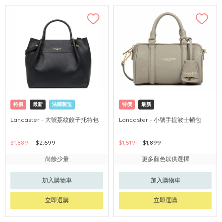
特價
最新
法國製造
特價
最新
Lancaster - 大號荔紋餃子托特包
Lancaster - 小號手提波士頓包
$1,889
$2,699
$1,519
$1,899
尚餘少量
更多顏色以供選擇
加入購物車
加入購物車
立即選購
立即選購