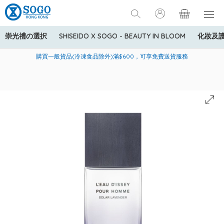
崇光禮の選択
SHISEIDO X SOGO - BEAUTY IN BLOOM
化妝及
寄送中國內地服務只適用於指定商品，若訂單金額少於HK$600(折
美國運通Explorer®信用卡會員購物禮遇：高達5%簽賬回贈！
購買一般貨品(冷凍食品除外)滿$600，可享免費送貨服務
扣後之消費金額計算)，送貨費用為HK$90。若訂單金額HK$600或
以上(折扣後之消費金額計算)，送貨費用以每箱計算首1公斤為
HK$75，其後每額外1公斤運費加收HK$16。