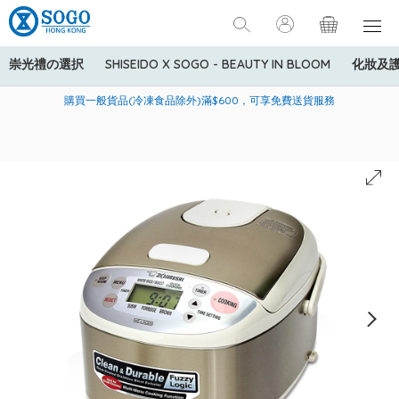
崇光禮の選択
SHISEIDO X SOGO - BEAUTY IN BLOOM
化妝及
寄送中國內地服務只適用於指定商品，若訂單金額少於HK$600(折
美國運通Explorer®信用卡會員購物禮遇：高達5%簽賬回贈！
購買一般貨品(冷凍食品除外)滿$600，可享免費送貨服務
扣後之消費金額計算)，送貨費用為HK$90。若訂單金額HK$600或
以上(折扣後之消費金額計算)，送貨費用以每箱計算首1公斤為
HK$75，其後每額外1公斤運費加收HK$16。