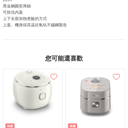
黑金鋼圓形厚鍋
可拆洗內蓋
上下全面加熱煮飯的方式
上蓋、機身採高温抗氧化不鏽鋼製造
您可能還喜歡
特價
特價