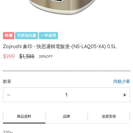
特價
可拆洗內蓋
一年保用
Zojirushi 象印 - 快思邏輯電飯煲-(NS-LAQ05-XA) 0.5L
$999
$1,388
28%OFF
數量
尚餘少量
商品資料
品牌
送貨安排
220v