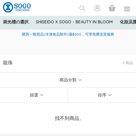
崇光禮の選択
SHISEIDO X SOGO - BEAUTY IN BLOOM
化妝及
寄送中國內地服務只適用於指定商品，若訂單金額少於HK$600(折
美國運通Explorer®信用卡會員購物禮遇：高達5%簽賬回贈！
購買一般貨品(冷凍食品除外)滿$600，可享免費送貨服務
扣後之消費金額計算)，送貨費用為HK$90。若訂單金額HK$600或
以上(折扣後之消費金額計算)，送貨費用以每箱計算首1公斤為
HK$75，其後每額外1公斤運費加收HK$16。
龍珠
0 商品
商品分類
篩選
排序
找不到商品。