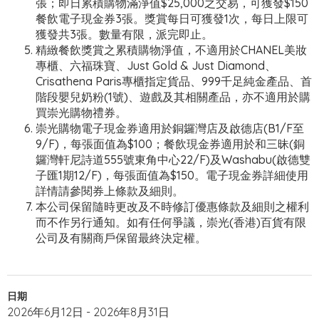
張；即日累積購物滿淨值$25,000之交易，可獲發$150
餐飲電子現金券3張。獎賞每日可獲發1次，每日上限可
獲發共3張。數量有限，派完即止。
精緻餐飲獎賞之累積購物淨值，不適用於CHANEL美妝
專櫃、六福珠寶、Just Gold & Just Diamond、
Crisathena Paris專櫃指定貨品、999千足純金產品、首
階段嬰兒奶粉(1號)、遊戲及其相關產品，亦不適用於購
買崇光購物禮券。
崇光購物電子現金券適用於銅鑼灣店及啟德店(B1/F至
9/F)，每張面值為$100；餐飲現金券適用於和三昧(銅
鑼灣軒尼詩道555號東角中心22/F)及Washabu(啟德雙
子匯1期12/F)，每張面值為$150。電子現金券詳細使用
詳情請參閱券上條款及細則。
本公司保留隨時更改及不時修訂優惠條款及細則之權利
而不作另行通知。如有任何爭議，崇光(香港)百貨有限
公司及有關商戶保留最終決定權。
日期
2026年6月12日 - 2026年8月31日