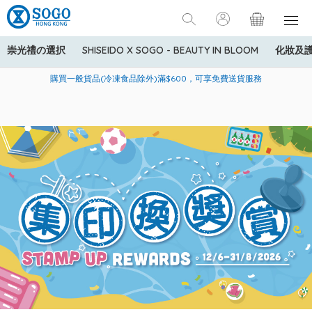
崇光禮の選択
SHISEIDO X SOGO - BEAUTY IN BLOOM
化妝及
寄送中國內地服務只適用於指定商品，若訂單金額少於HK$600(折
美國運通Explorer®信用卡會員購物禮遇：高達5%簽賬回贈！
購買一般貨品(冷凍食品除外)滿$600，可享免費送貨服務
扣後之消費金額計算)，送貨費用為HK$90。若訂單金額HK$600或
以上(折扣後之消費金額計算)，送貨費用以每箱計算首1公斤為
HK$75，其後每額外1公斤運費加收HK$16。