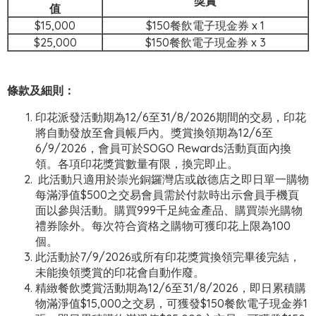
獎賞
值
$15,000
$150餐飲電子現金券 x 1
$25,000
$150餐飲電子現金券 x 3
條款及細則：
印花派發活動期為12/6至31/8/2026期間的交易，印花
將自動發放至會員帳戶內。獎賞換領期為12/6至
6/9/2026，會員可於SOGO Rewards活動頁面內換
領。各項印花獎賞數量有限，換完即止。
此活動只適用於崇光銅鑼灣店或啟德店之即日單一購物
每滿淨值$500之交易會員需於付款時出示會員手機頁
面以參與活動。購買999千足純金產品、購買崇光購物
禮券除外。每次符合資格之購物可獲印花上限為100
個。
此活動於7/9/2026或所有印花獎賞換領完畢後完結，
未能換領獎賞的印花會自動作廢。
精緻餐飲獎賞活動期為12/6至31/8/2026，即日累積購
物滿淨值$15,000之交易，可獲發$150餐飲電子現金券1