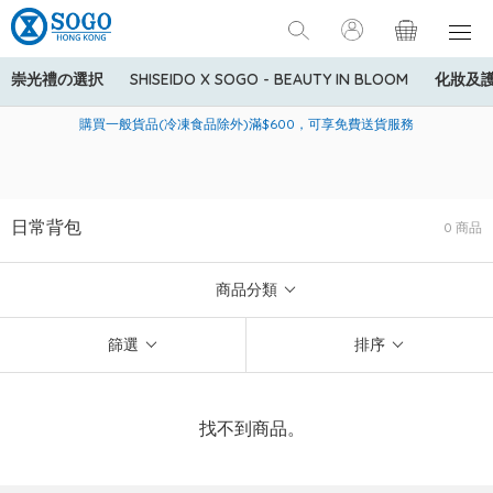
崇光禮の選択
SHISEIDO X SOGO - BEAUTY IN BLOOM
化妝及
寄送中國內地服務只適用於指定商品，若訂單金額少於HK$600(折
美國運通Explorer®信用卡會員購物禮遇：高達5%簽賬回贈！
購買一般貨品(冷凍食品除外)滿$600，可享免費送貨服務
扣後之消費金額計算)，送貨費用為HK$90。若訂單金額HK$600或
以上(折扣後之消費金額計算)，送貨費用以每箱計算首1公斤為
HK$75，其後每額外1公斤運費加收HK$16。
日常背包
0 商品
商品分類
篩選
排序
找不到商品。