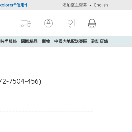
orer®信用卡會員購物禮遇：高達5%簽賬回贈！
添加至主螢幕
購買一般貨品(冷凍食品
English
時尚服飾
國際精品
寵物
中國內地配送專區
到訪店舖
2-7504-456)