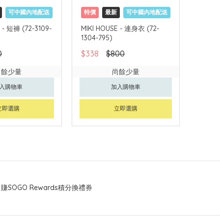
可中國內地配送
特價
最新
可中國內地配送
 - 短褲 (72-3109-
MIKI HOUSE - 連身衣 (72-
1304-795)
0
$338
$800
尚餘少量
尚餘少量
入購物車
加入購物車
立即選購
立即選購
賺SOGO Rewards積分換禮券