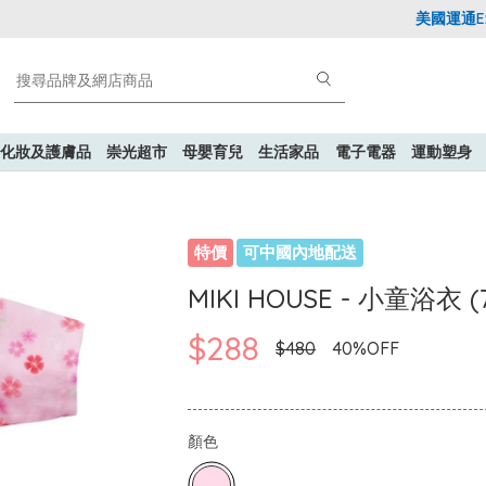
美國運通Expl
化妝及護膚品
崇光超市
母嬰育兒
生活家品
電子電器
運動塑身
特價
可中國內地配送
MIKI HOUSE - 小童浴衣 (7
$288
$480
40%OFF
顏色