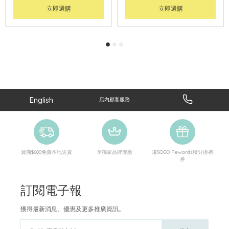
立即選購
立即選購
English
店內顧客服務
買滿$600免費本地送貨
享獨家品牌優惠
賺SOGO Rewards積分換禮
券
訂閱電子報
獲得最新消息、優惠及更多推廣資訊。