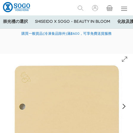
崇光禮の選択
SHISEIDO X SOGO - BEAUTY IN BLOOM
化妝及
寄送中國內地服務只適用於指定商品，若訂單金額少於HK$600(折
美國運通Explorer®信用卡會員購物禮遇：高達5%簽賬回贈！
購買一般貨品(冷凍食品除外)滿$600，可享免費送貨服務
扣後之消費金額計算)，送貨費用為HK$90。若訂單金額HK$600或
以上(折扣後之消費金額計算)，送貨費用以每箱計算首1公斤為
HK$75，其後每額外1公斤運費加收HK$16。