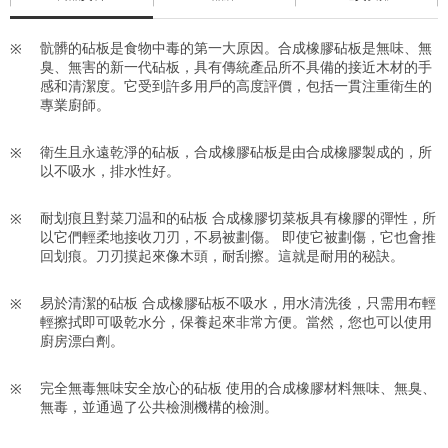
骯髒的砧板是食物中毒的第一大原因。合成橡膠砧板是無味、無
臭、無害的新一代砧板，具有傳統產品所不具備的接近木材的手
感和清潔度。它受到許多用戶的高度評價，包括一貫注重衛生的
專業廚師。
衛生且永遠乾淨的砧板，合成橡膠砧板是由合成橡膠製成的，所
以不吸水，排水性好。
耐划痕且對菜刀温和的砧板 合成橡膠切菜板具有橡膠的彈性，所
以它們輕柔地接收刀刃，不易被劃傷。 即使它被劃傷，它也會推
回划痕。刀刃摸起來像木頭，耐刮擦。這就是耐用的秘訣。
易於清潔的砧板 合成橡膠砧板不吸水，用水清洗後，只需用布輕
輕擦拭即可吸乾水分，保養起來非常方便。當然，您也可以使用
廚房漂白劑。
完全無毒無味安全放心的砧板 使用的合成橡膠材料無味、無臭、
無毒，並通過了公共檢測機構的檢測。