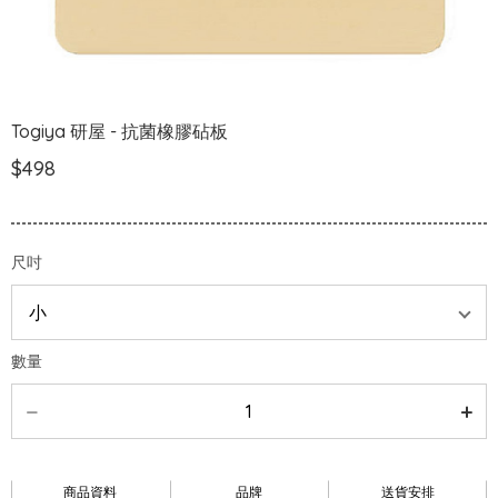
Togiya 研屋 - 抗菌橡膠砧板
$498
尺吋
數量
商品資料
品牌
送貨安排