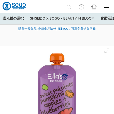
崇光禮の選択
SHISEIDO X SOGO - BEAUTY IN BLOOM
化妝及
寄送中國內地服務只適用於指定商品，若訂單金額少於HK$600(折
美國運通Explorer®信用卡會員購物禮遇：高達5%簽賬回贈！
購買一般貨品(冷凍食品除外)滿$600，可享免費送貨服務
扣後之消費金額計算)，送貨費用為HK$90。若訂單金額HK$600或
以上(折扣後之消費金額計算)，送貨費用以每箱計算首1公斤為
HK$75，其後每額外1公斤運費加收HK$16。