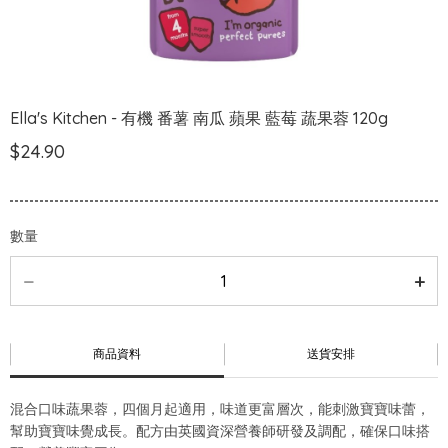
Ella's Kitchen - 有機 番薯 南瓜 蘋果 藍莓 蔬果蓉 120g
$24.90
數量
商品資料
送貨安排
混合口味蔬果蓉，四個月起適用，味道更富層次，能刺激寶寶味蕾，
幫助寶寶味覺成長。配方由英國資深營養師研發及調配，確保口味搭