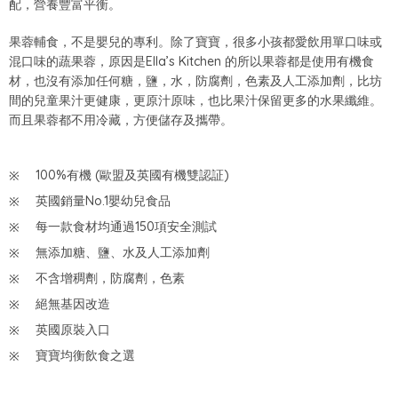
配，營養豐富平衡。
果蓉輔食，不是嬰兒的專利。除了寶寶，很多小孩都愛飲用單口味或
混口味的蔬果蓉，原因是Ella’s Kitchen 的所以果蓉都是使用有機食
材，也沒有添加任何糖，鹽，水，防腐劑，色素及人工添加劑，比坊
間的兒童果汁更健康，更原汁原味，也比果汁保留更多的水果纖維。
而且果蓉都不用冷藏，方便儲存及攜帶。
100%有機 (歐盟及英國有機雙認証)
英國銷量No.1嬰幼兒食品
每一款食材均通過150項安全測試
無添加糖、鹽、水及人工添加劑
不含增稠劑，防腐劑，色素
絕無基因改造
英國原裝入口
寶寶均衡飲食之選