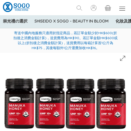
崇光禮の選択
SHISEIDO X SOGO - BEAUTY IN BLOOM
化妝及
寄送中國內地服務只適用於指定商品，若訂單金額少於HK$600(折
美國運通Explorer®信用卡會員購物禮遇：高達5%簽賬回贈！
購買一般貨品(冷凍食品除外)滿$600，可享免費送貨服務
扣後之消費金額計算)，送貨費用為HK$90。若訂單金額HK$600或
以上(折扣後之消費金額計算)，送貨費用以每箱計算首1公斤為
HK$75，其後每額外1公斤運費加收HK$16。