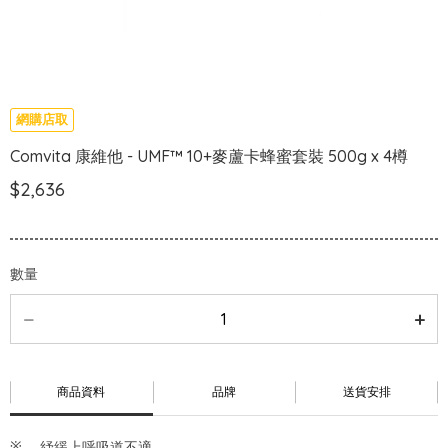
網購店取
Comvita 康維他 - UMF™ 10+麥蘆卡蜂蜜套裝 500g x 4樽
$2,636
數量
商品資料
品牌
送貨安排
紓緩上呼吸道不適