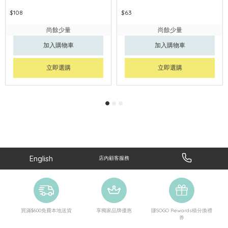
$108
$63
尚餘少量
尚餘少量
加入購物車
加入購物車
立即選購
立即選購
English
店內顧客服務
買滿$600免費本地送貨
享獨家品牌優惠
賺SOGO Rewards積分換禮
券