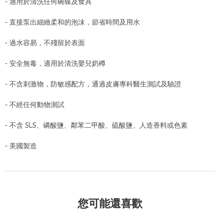
- 適用於清洗任何碗碟及食具
- 直接泵出細緻柔和的泡沫，節省時間及用水
- 過水容易，不殘留於表面
- 安全無毒，適用於清洗嬰兒奶樽
- 不含刺激物，防敏感配方，通過皮膚專科醫生測試及驗證
- 不經任何動物測試
- 不含 SLS、磷酸鹽、鄰苯二甲酸、硫酸鹽、人造香料或色素
- 美國製造
您可能還喜歡