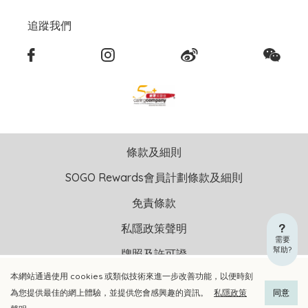
追蹤我們
條款及細則
SOGO Rewards會員計劃條款及細則
免責條款
私隱政策聲明
需要
幫助?
牌照及許可證
本網站通過使用 cookies 或類似技術來進一步改善功能，以便時刻
加入購物車
立即選購
版權聲明 © 2026 崇光(香港)百貨有限公司 版權所有 不得轉載
為您提供最佳的網上體驗，並提供您會感興趣的資訊。
私隱政策
同意