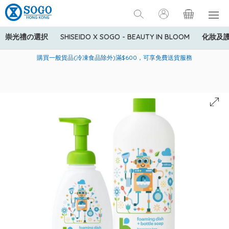
崇光禮の選択
SHISEIDO X SOGO - BEAUTY IN BLOOM
化妝及
寄送中國內地服務只適用於指定商品，若訂單金額少於HK$600(折
美國運通Explorer®信用卡會員購物禮遇：高達5%簽賬回贈！
購買一般貨品(冷凍食品除外)滿$600，可享免費送貨服務
扣後之消費金額計算)，送貨費用為HK$90。若訂單金額HK$600或
以上(折扣後之消費金額計算)，送貨費用以每箱計算首1公斤為
HK$75，其後每額外1公斤運費加收HK$16。