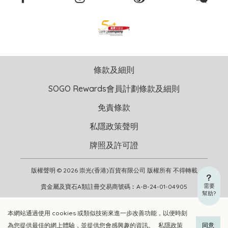
條款及細則
SOGO Rewards會員計劃條款及細則
免責條款
私隱政策聲明
牌照及許可證
版權聲明 © 2026 崇光(香港)百貨有限公司 版權所有 不得轉載
需要
貴金屬及寶石A類註冊交易商號碼︰A-B-24-01-04905
幫助?
本網站通過使用 cookies 或類似技術來進一步改善功能，以便時刻
加入購物車
立即選購
為您提供最佳的網上體驗，並提供您會感興趣的資訊。
私隱政策
同意