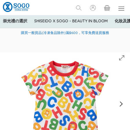
崇光禮の選択
SHISEIDO X SOGO - BEAUTY IN BLOOM
化妝及
寄送中國內地服務只適用於指定商品，若訂單金額少於HK$600(折
美國運通Explorer®信用卡會員購物禮遇：高達5%簽賬回贈！
購買一般貨品(冷凍食品除外)滿$600，可享免費送貨服務
扣後之消費金額計算)，送貨費用為HK$90。若訂單金額HK$600或
以上(折扣後之消費金額計算)，送貨費用以每箱計算首1公斤為
HK$75，其後每額外1公斤運費加收HK$16。