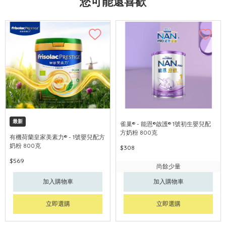
您可能還喜歡
最新
雀巢® - 能恩®啟護® 1號初生嬰兒配
方奶粉 800克
有機荷蘭皇家美素力® - 1號嬰兒配方
奶粉 800克
$308
$569
尚餘少量
加入購物車
加入購物車
立即選購
立即選購