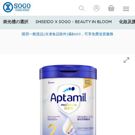
崇光禮の選択
SHISEIDO X SOGO - BEAUTY IN BLOOM
化妝及
寄送中國內地服務只適用於指定商品，若訂單金額少於HK$600(折
美國運通Explorer®信用卡會員購物禮遇：高達5%簽賬回贈！
購買一般貨品(冷凍食品除外)滿$600，可享免費送貨服務
扣後之消費金額計算)，送貨費用為HK$90。若訂單金額HK$600或
以上(折扣後之消費金額計算)，送貨費用以每箱計算首1公斤為
HK$75，其後每額外1公斤運費加收HK$16。