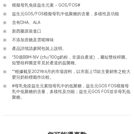
模擬母乳免疫益生元素 – GOS/FOS#
益生元GOS/FOS模擬母乳中低聚糖的含量﹑多樣性及功能
含有DHA、ALA
新西蘭原裝進口
不添加蔗糖及雲呢嗱味
產品詳情請參閱包裝上說明。
*30億BBM-16V (cfu/100g奶粉，非源自產道) ，屬短雙歧桿菌。
短雙歧桿菌是常見於產道的益菌種。
**根據截至2021年6月的市場資料，以市面上13款主要銷售之較大
嬰兒奶粉標籤作比較。
#母乳免疫益生元素指母乳中的低聚糖，益生元GOS FOS模擬母
乳中低聚糖的含量﹑多樣性及功能；益生元GOS FOS並非母乳低
聚糖。