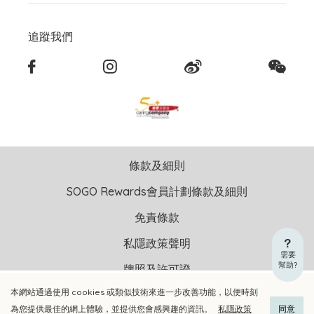
追蹤我們
條款及細則
SOGO Rewards會員計劃條款及細則
免責條款
私隱政策聲明
需要
幫助?
牌照及許可證
本網站通過使用 cookies 或類似技術來進一步改善功能，以便時刻
加入購物車
立即選購
版權聲明 © 2026 崇光(香港)百貨有限公司 版權所有 不得轉載
為您提供最佳的網上體驗，並提供您會感興趣的資訊。
私隱政策
同意