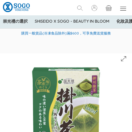
崇光禮の選択
SHISEIDO X SOGO - BEAUTY IN BLOOM
化妝及
寄送中國內地服務只適用於指定商品，若訂單金額少於HK$600(折
美國運通Explorer®信用卡會員購物禮遇：高達5%簽賬回贈！
購買一般貨品(冷凍食品除外)滿$600，可享免費送貨服務
扣後之消費金額計算)，送貨費用為HK$90。若訂單金額HK$600或
以上(折扣後之消費金額計算)，送貨費用以每箱計算首1公斤為
HK$75，其後每額外1公斤運費加收HK$16。