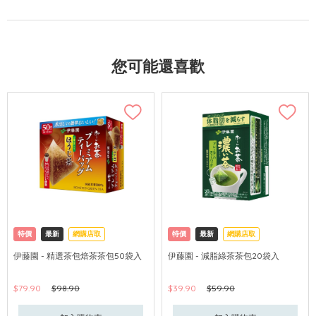
您可能還喜歡
特價
最新
網購店取
特價
最新
網購店取
伊藤園 - 精選茶包焙茶茶包50袋入
伊藤園 - 減脂綠茶茶包20袋入
$79.90
$98.90
$39.90
$59.90