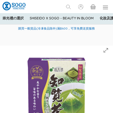
崇光禮の選択
SHISEIDO X SOGO - BEAUTY IN BLOOM
化妝及
寄送中國內地服務只適用於指定商品，若訂單金額少於HK$600(折
美國運通Explorer®信用卡會員購物禮遇：高達5%簽賬回贈！
購買一般貨品(冷凍食品除外)滿$600，可享免費送貨服務
扣後之消費金額計算)，送貨費用為HK$90。若訂單金額HK$600或
以上(折扣後之消費金額計算)，送貨費用以每箱計算首1公斤為
HK$75，其後每額外1公斤運費加收HK$16。