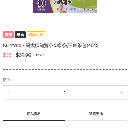
特價
最新
網購店取
Kunitaro - 國太樓知覽茶&綠茶(三角茶包)40袋
$35
$39.90
12%OFF
數量
商品資料
送貨安排