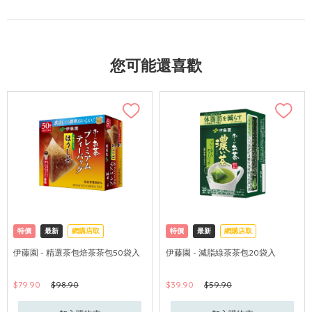
您可能還喜歡
特價
最新
網購店取
特價
最新
網購店取
伊藤園 - 精選茶包焙茶茶包50袋入
伊藤園 - 減脂綠茶茶包20袋入
$79.90
$98.90
$39.90
$59.90