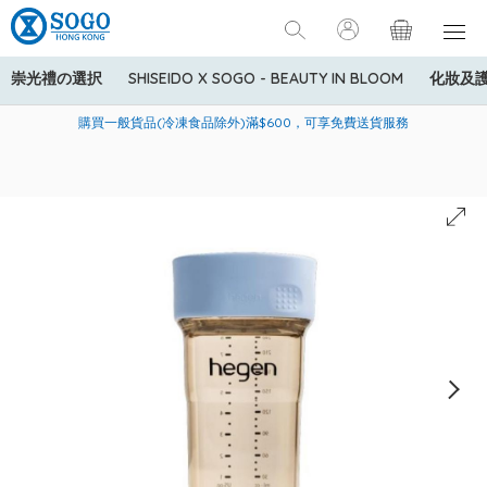
崇光禮の選択
SHISEIDO X SOGO - BEAUTY IN BLOOM
化妝及
寄送中國內地服務只適用於指定商品，若訂單金額少於HK$600(折
美國運通Explorer®信用卡會員購物禮遇：高達5%簽賬回贈！
購買一般貨品(冷凍食品除外)滿$600，可享免費送貨服務
扣後之消費金額計算)，送貨費用為HK$90。若訂單金額HK$600或
以上(折扣後之消費金額計算)，送貨費用以每箱計算首1公斤為
HK$75，其後每額外1公斤運費加收HK$16。