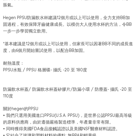
脹氣。
Hegen PPSU防漏飲水杯建議12個月或以上可以使用，全力支持BB加
固過程，有效保障牙齒健康成長。以模仿大人使用水杯的方法，令BB
一步一步學習獨立飲用。
*基本建議是12個月或以上可以使用，但家長可以因著BB不同的成長進
度，由6個月開始嘗試使用，以配合BB加固。
耐熱溫度：
PPSU水瓶 / PPSU 格層碟- 攝氏 -20 至 180度
防漏飲水杯蓋/ 防漏飲水杯蓋矽膠片/防漏小環 / 防塵蓋- 攝氏 -20 至
110度
關於hegen的PPSU
• 我們只選用美國進口PPSU(U.S.A. PPSU)，是世界公認PPSU最高等級
的原料供應商，由於遵循嚴格製造標準，年產量非常有限。
• 同時獲得美國FDA食品接觸認證以及美國NSF醫療材料認證。
• 它結合了玻璃和塑料材料的優點; 無BPA和輕量級。