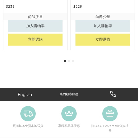
$238
$228
尚餘少量
尚餘少量
加入購物車
加入購物車
立即選購
立即選購
English
店內顧客服務
買滿$600免費本地送貨
享獨家品牌優惠
賺SOGO Rewards積分換禮
券