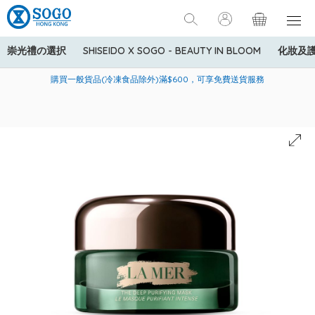
崇光禮の選択
SHISEIDO X SOGO - BEAUTY IN BLOOM
化妝及
寄送中國內地服務只適用於指定商品，若訂單金額少於HK$600(折
美國運通Explorer®信用卡會員購物禮遇：高達5%簽賬回贈！
購買一般貨品(冷凍食品除外)滿$600，可享免費送貨服務
扣後之消費金額計算)，送貨費用為HK$90。若訂單金額HK$600或
以上(折扣後之消費金額計算)，送貨費用以每箱計算首1公斤為
HK$75，其後每額外1公斤運費加收HK$16。