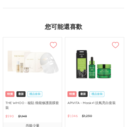
您可能還喜歡
特價
最新
禮品套裝
特價
最新
禮品套裝
網購店取
可中國內地配送
網購店取
可中國內地配送
THE WHOO - 秘貼 煥能修護面膜套
APIVITA - Mask+1 抗氧亮白套裝
裝
$1,046
$1,230
$590
$1,148
尚餘少量