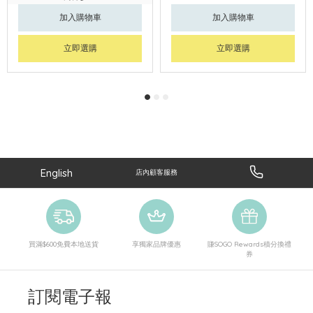
加入購物車
加入購物車
立即選購
立即選購
English
店內顧客服務
買滿$600免費本地送貨
享獨家品牌優惠
賺SOGO Rewards積分換禮
券
訂閱電子報