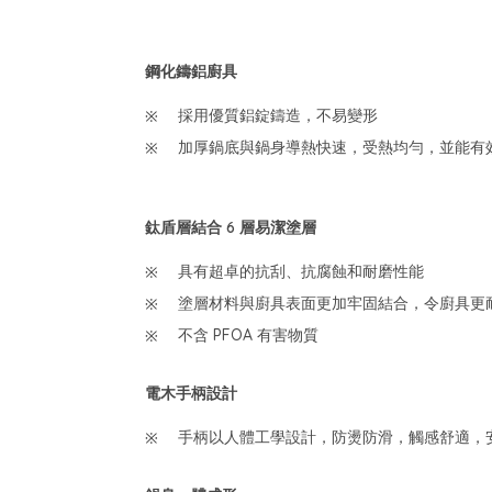
鋼化鑄鋁廚具
採用優質鋁錠鑄造，不易變形
加厚鍋底與鍋身導熱快速，受熱均勻，並能有
鈦盾層結合 6 層易潔塗層
具有超卓的抗刮、抗腐蝕和耐磨性能
塗層材料與廚具表面更加牢固結合，令廚具更
不含 PFOA 有害物質
電木手柄設計
手柄以人體工學設計，防燙防滑，觸感舒適，