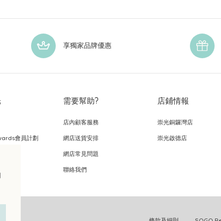
享獨家品牌優惠
光
需要幫助?
店鋪情報
店內顧客服務
崇光銅鑼灣店
wards會員計劃
網店送貨安排
崇光啟德店
網店常見問題
，
聯絡我們
的
條款及細則
SOGO 