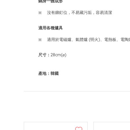
鍋身一體成形
沒有鉚釘位，不易藏污垢，容易清潔
適用各種爐具
適用於電磁爐、氣體爐 (明火)、電熱板、電陶
尺寸：
28cm(⌀)
產地：韓國