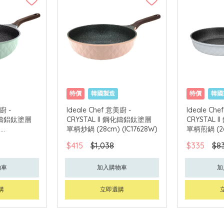
特價
韓國製造
特價
韓國
廚 -
Ideale Chef 意美廚 -
Ideale Ch
鋼化鑄鋁鈦塗層
CRYSTAL II 鋼化鑄鋁鈦塗層
CRYSTAL
)
單柄炒鍋 (28cm) (IC17628W)
單柄煎鍋 (26c
$415
$1,038
$335
$8
物車
加入購物車
加
購
立即選購