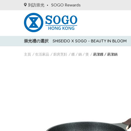
到訪崇光
SOGO Rewards
崇光禮の選択
SHISEIDO X SOGO - BEAUTY IN BLOOM
主頁
生活家品
廚房烹飪
鑊 / 鍋 / 煲
易潔鑊 / 易潔鍋