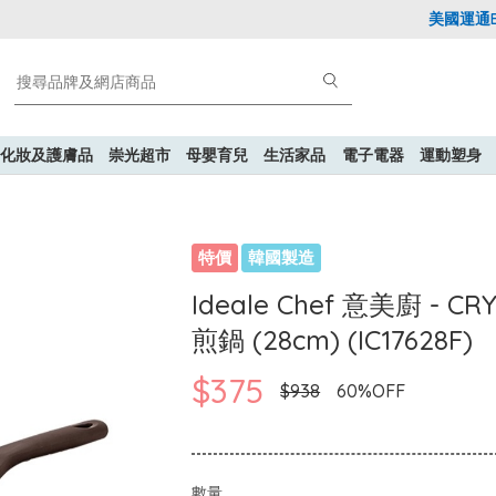
美國運通Expl
化妝及護膚品
崇光超市
母嬰育兒
生活家品
電子電器
運動塑身
特價
韓國製造
Ideale Chef 意美廚 - 
煎鍋 (28cm) (IC17628F)
$375
$938
60%OFF
數量