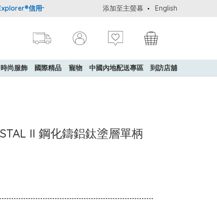
orer®信用卡會員購物禮遇：高達5%簽賬回贈！
添加至主螢幕
購買一般貨品(冷凍食品除
English
時尚服飾
國際精品
寵物
中國內地配送專區
到訪店舖
CRYSTAL II 鋼化鑄鋁鈦塗層單柄