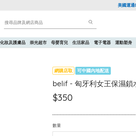
美國運通Exp
化妝及護膚品
崇光超市
母嬰育兒
生活家品
電子電器
運動塑身
網購店取
可中國內地配送
belif - 匈牙利女王保濕鎖
$350
數量