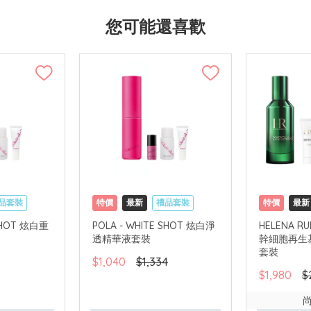
您可能還喜歡
品套裝
特價
最新
禮品套裝
特價
最新
國內地配送
網購店取
可中國內地配送
網購店取
 SHOT 炫白重
POLA - WHITE SHOT 炫白淨
HELENA RU
透精華液套裝
幹細胞再生基
套裝
$1,040
$1,334
$1,980
$