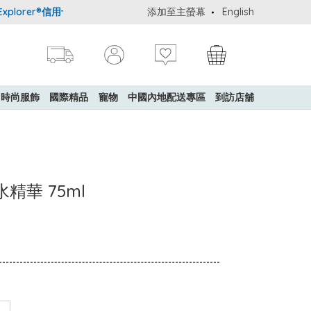
lorer®信用卡會員購物禮遇：高達5%簽賬回贈！
添加至主螢幕
購買一般貨品(冷凍食品
English
時尚服飾
國際精品
寵物
中國內地配送專區
到訪店舖
水精華 75ml