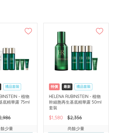
禮品套裝
特價
最新
禮品套裝
網購店取
BINSTEIN - 植物
HELENA RUBINSTEIN - 植物
底精華露 75ml
幹細胞再生基底精華露 50ml
套裝
2,986
$1,580
$2,356
尚餘少量
尚餘少量