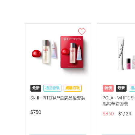
最新
禮品套裝
網購店取
特價
最新
禮
可中國內地配送
網購店取
可中
SK-II - PITERA™皇牌晶透套裝
POLA - WHITE
點精華霜套裝
$750
$830
$1,124