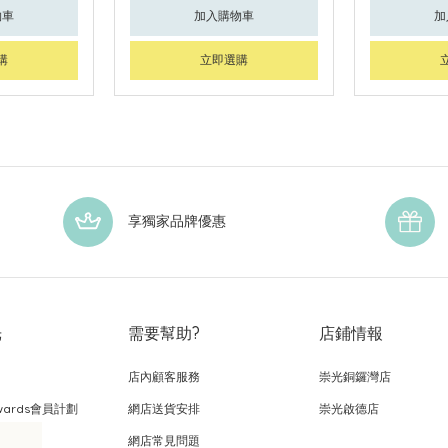
物車
加入購物車
加
購
立即選購
享獨家品牌優惠
光
需要幫助?
店鋪情報
店內顧客服務
崇光銅鑼灣店
wards會員計劃
網店送貨安排
崇光啟德店
網店常見問題