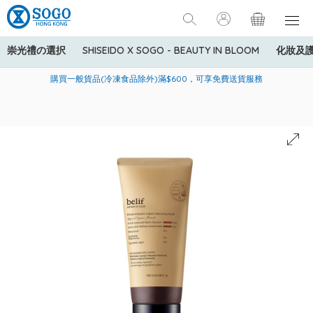
崇光禮の選択
SHISEIDO X SOGO - BEAUTY IN BLOOM
化妝及
寄送中國內地服務只適用於指定商品，若訂單金額少於HK$600(折
美國運通Explorer®信用卡會員購物禮遇：高達5%簽賬回贈！
購買一般貨品(冷凍食品除外)滿$600，可享免費送貨服務
扣後之消費金額計算)，送貨費用為HK$90。若訂單金額HK$600或
以上(折扣後之消費金額計算)，送貨費用以每箱計算首1公斤為
HK$75，其後每額外1公斤運費加收HK$16。