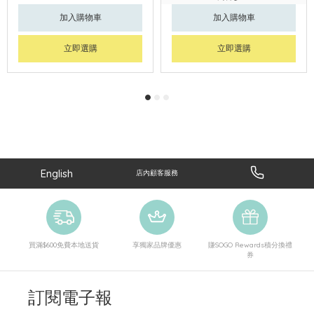
加入購物車
加入購物車
立即選購
立即選購
English
店內顧客服務
買滿$600免費本地送貨
享獨家品牌優惠
賺SOGO Rewards積分換禮
券
訂閱電子報