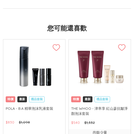
您可能還喜歡
特價
最新
禮品套裝
特價
最新
禮品套裝
網購店取
可中國內地配送
網購店取
可中國內地配送
POLA - B.A 精華泡沫乳液套裝
THE WHOO - 津率享 紅山蔘抗皺淨
顏泡沫套裝
$830
$1,098
$540
$1,332
尚餘少量