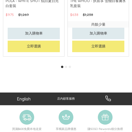
POLA - WHITE SHOT 炫白夏日亮
THE WHOO - 拱辰享 雪煥白養膚水
白套裝
乳套裝
$975
$1,269
$638
$1,238
尚餘少量
加入購物車
加入購物車
立即選購
立即選購
English
店內顧客服務
買滿$600免費本地送貨
享獨家品牌優惠
賺SOGO Rewards積分換禮