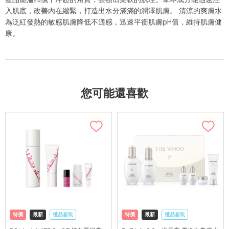
入肌底，改善內在繃緊，打造出水分滿滿的潤澤肌膚。 清涼的爽膚水
為泛紅發熱的敏感肌膚降低不適感，迅速平衡肌膚pH值，維持肌膚健
康。
您可能還喜歡
特價
最新
禮品套裝
特價
最新
禮品套裝
網購店取
可中國內地配送
網購店取
可中國內地配送