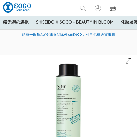
崇光禮の選択
SHISEIDO X SOGO - BEAUTY IN BLOOM
化妝及
寄送中國內地服務只適用於指定商品，若訂單金額少於HK$600(折
美國運通Explorer®信用卡會員購物禮遇：高達5%簽賬回贈！
購買一般貨品(冷凍食品除外)滿$600，可享免費送貨服務
扣後之消費金額計算)，送貨費用為HK$90。若訂單金額HK$600或
以上(折扣後之消費金額計算)，送貨費用以每箱計算首1公斤為
HK$75，其後每額外1公斤運費加收HK$16。