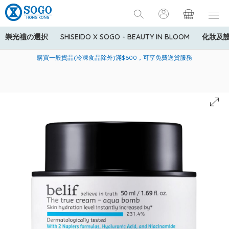
崇光禮の選択
SHISEIDO X SOGO - BEAUTY IN BLOOM
化妝及
寄送中國內地服務只適用於指定商品，若訂單金額少於HK$600(折
美國運通Explorer®信用卡會員購物禮遇：高達5%簽賬回贈！
購買一般貨品(冷凍食品除外)滿$600，可享免費送貨服務
扣後之消費金額計算)，送貨費用為HK$90。若訂單金額HK$600或
以上(折扣後之消費金額計算)，送貨費用以每箱計算首1公斤為
HK$75，其後每額外1公斤運費加收HK$16。