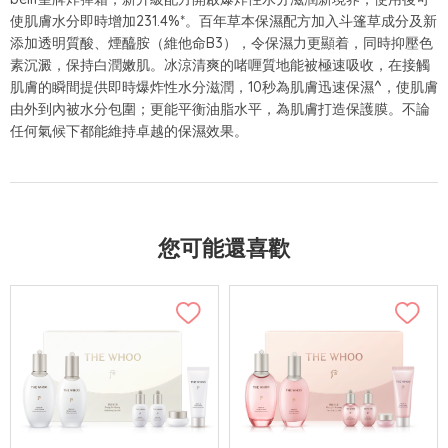
使肌膚水分即時增加231.4%*。百年草本保濕配方加入斗篷草成分及新
添加透明質酸、煙醯胺（維他命B3），令保濕力更顯着，同時抑壓色
素沉澱，保持白潤嫩肌。冰涼清爽的啫喱質地能被極速吸收，在接觸
肌膚的瞬間提供即時爆炸性水分滋潤，10秒為肌膚迅速保濕^，使肌膚
由外到內被水分包圍；更能平衡油脂水平，為肌膚打造保護膜。不論
任何氣候下都能維持卓越的保濕效果。
您可能還喜歡