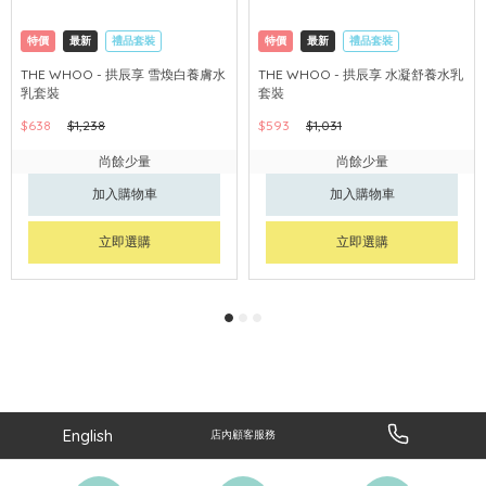
特價
最新
禮品套裝
特價
最新
禮品套裝
網購店取
可中國內地配送
網購店取
可中國內地配送
THE WHOO - 拱辰享 雪煥白養膚水
THE WHOO - 拱辰享 水凝舒養水乳
乳套裝
套裝
$638
$1,238
$593
$1,031
尚餘少量
尚餘少量
加入購物車
加入購物車
立即選購
立即選購
English
店內顧客服務