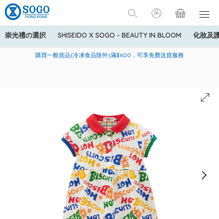
崇光禮の選択
SHISEIDO X SOGO - BEAUTY IN BLOOM
化妝及
寄送中國內地服務只適用於指定商品，若訂單金額少於HK$600(折
美國運通Explorer®信用卡會員購物禮遇：高達5%簽賬回贈！
購買一般貨品(冷凍食品除外)滿$600，可享免費送貨服務
扣後之消費金額計算)，送貨費用為HK$90。若訂單金額HK$600或
以上(折扣後之消費金額計算)，送貨費用以每箱計算首1公斤為
HK$75，其後每額外1公斤運費加收HK$16。