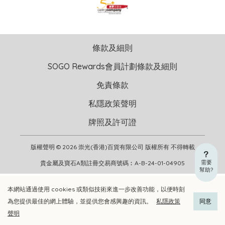
條款及細則
SOGO Rewards會員計劃條款及細則
免責條款
私隱政策聲明
牌照及許可證
版權聲明 © 2026 崇光(香港)百貨有限公司 版權所有 不得轉載
需要
貴金屬及寶石A類註冊交易商號碼︰A-B-24-01-04905
幫助?
本網站通過使用 cookies 或類似技術來進一步改善功能，以便時刻
加入購物車
立即選購
為您提供最佳的網上體驗，並提供您會感興趣的資訊。
私隱政策
同意
聲明
加入喜愛清單