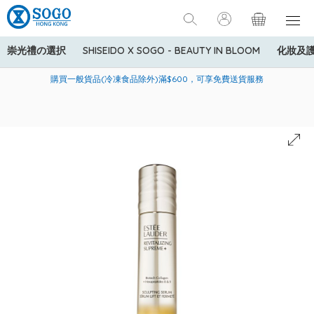
崇光禮の選択
SHISEIDO X SOGO - BEAUTY IN BLOOM
化妝及
寄送中國內地服務只適用於指定商品，若訂單金額少於HK$600(折
美國運通Explorer®信用卡會員購物禮遇：高達5%簽賬回贈！
購買一般貨品(冷凍食品除外)滿$600，可享免費送貨服務
扣後之消費金額計算)，送貨費用為HK$90。若訂單金額HK$600或
以上(折扣後之消費金額計算)，送貨費用以每箱計算首1公斤為
HK$75，其後每額外1公斤運費加收HK$16。