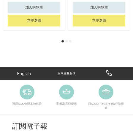
加入購物車
加入購物車
立即選購
立即選購
English
店內顧客服務
買滿$600免費本地送貨
享獨家品牌優惠
賺SOGO Rewards積分換禮
券
訂閱電子報