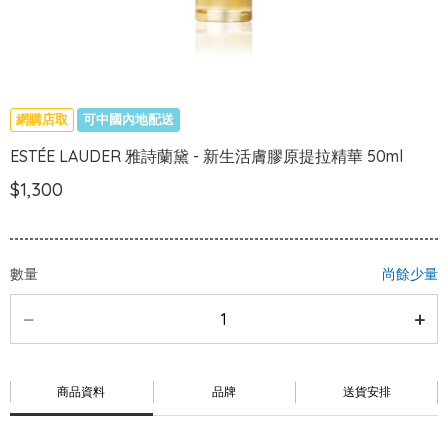
網購店取
可中國內地配送
ESTÉE LAUDER 雅詩蘭黛 - 新生活膚膠原提拉精華 50ml
$1,300
數量
尚餘少量
商品資料
品牌
送貨安排