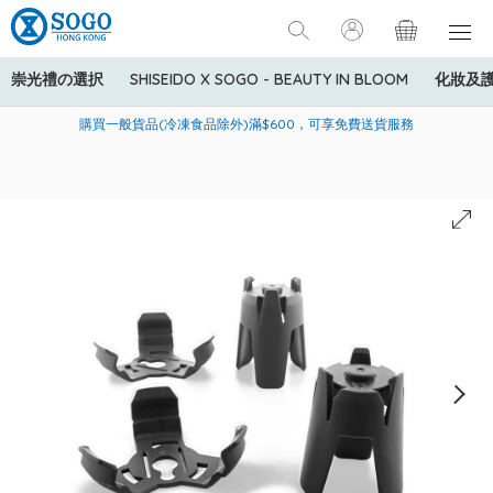
崇光禮の選択
SHISEIDO X SOGO - BEAUTY IN BLOOM
化妝及
寄送中國內地服務只適用於指定商品，若訂單金額少於HK$600(折
美國運通Explorer®信用卡會員購物禮遇：高達5%簽賬回贈！
購買一般貨品(冷凍食品除外)滿$600，可享免費送貨服務
扣後之消費金額計算)，送貨費用為HK$90。若訂單金額HK$600或
以上(折扣後之消費金額計算)，送貨費用以每箱計算首1公斤為
HK$75，其後每額外1公斤運費加收HK$16。