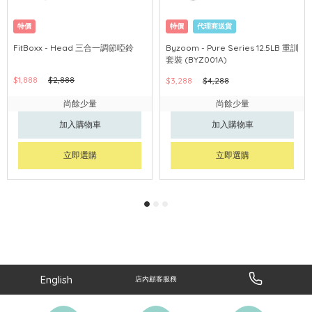
特價
特價
代理商送貨
FitBoxx - Head 三合一調節啞鈴
Byzoom - Pure Series 12.5LB 重訓
套裝 (BYZ001A)
$1,888
$2,888
$3,288
$4,288
尚餘少量
尚餘少量
加入購物車
加入購物車
立即選購
立即選購
English
店內顧客服務