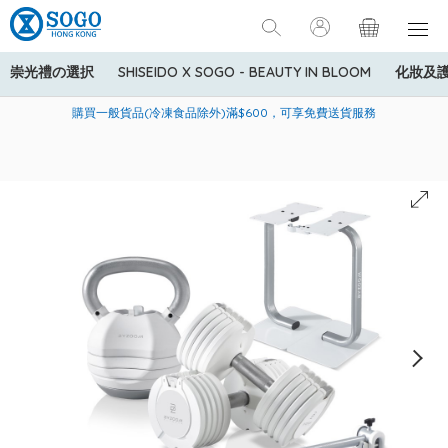
崇光禮の選択
SHISEIDO X SOGO - BEAUTY IN BLOOM
化妝及
寄送中國內地服務只適用於指定商品，若訂單金額少於HK$600(折
美國運通Explorer®信用卡會員購物禮遇：高達5%簽賬回贈！
購買一般貨品(冷凍食品除外)滿$600，可享免費送貨服務
扣後之消費金額計算)，送貨費用為HK$90。若訂單金額HK$600或
以上(折扣後之消費金額計算)，送貨費用以每箱計算首1公斤為
HK$75，其後每額外1公斤運費加收HK$16。