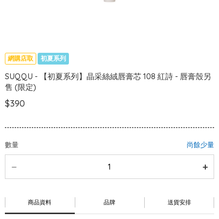
網購店取
初夏系列
SUQQU - 【初夏系列】晶采絲絨唇膏芯 108 紅詩 - 唇膏殼另
售 (限定)
$390
數量
尚餘少量
商品資料
品牌
送貨安排