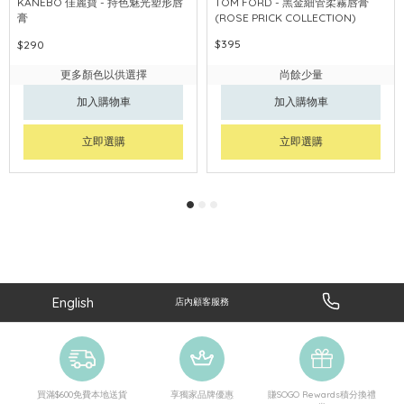
KANEBO 佳麗寶 - 持色魅光塑形唇
TOM FORD - 黑金細管柔霧唇膏
膏
(ROSE PRICK COLLECTION)
$395
$290
更多顏色以供選擇
尚餘少量
加入購物車
加入購物車
立即選購
立即選購
English
店內顧客服務
買滿$600免費本地送貨
享獨家品牌優惠
賺SOGO Rewards積分換禮