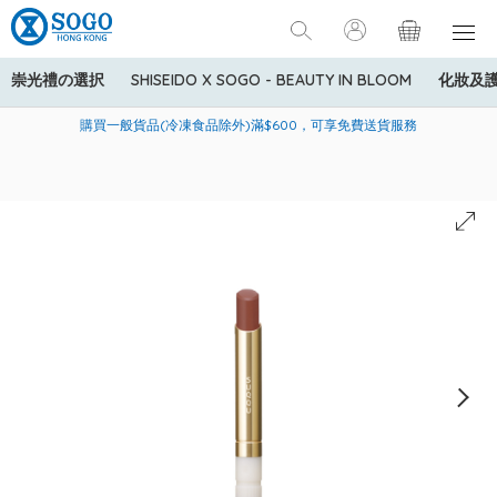
崇光禮の選択
SHISEIDO X SOGO - BEAUTY IN BLOOM
化妝及
寄送中國內地服務只適用於指定商品，若訂單金額少於HK$600(折
美國運通Explorer®信用卡會員購物禮遇：高達5%簽賬回贈！
購買一般貨品(冷凍食品除外)滿$600，可享免費送貨服務
扣後之消費金額計算)，送貨費用為HK$90。若訂單金額HK$600或
以上(折扣後之消費金額計算)，送貨費用以每箱計算首1公斤為
HK$75，其後每額外1公斤運費加收HK$16。