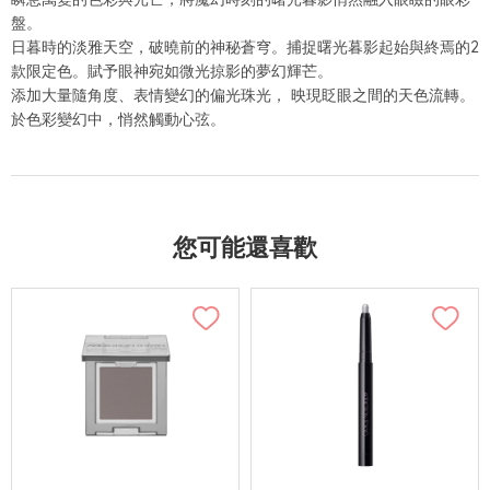
盤。
日暮時的淡雅天空，破曉前的神秘蒼穹。捕捉曙光暮影起始與終焉的2
款限定色。賦予眼神宛如微光掠影的夢幻輝芒。
添加大量隨角度、表情變幻的偏光珠光， 映現眨眼之間的天色流轉。
於色彩變幻中，悄然觸動心弦。
您可能還喜歡