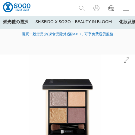
崇光禮の選択
SHISEIDO X SOGO - BEAUTY IN BLOOM
化妝及
寄送中國內地服務只適用於指定商品，若訂單金額少於HK$600(折
美國運通Explorer®信用卡會員購物禮遇：高達5%簽賬回贈！
購買一般貨品(冷凍食品除外)滿$600，可享免費送貨服務
扣後之消費金額計算)，送貨費用為HK$90。若訂單金額HK$600或
以上(折扣後之消費金額計算)，送貨費用以每箱計算首1公斤為
HK$75，其後每額外1公斤運費加收HK$16。