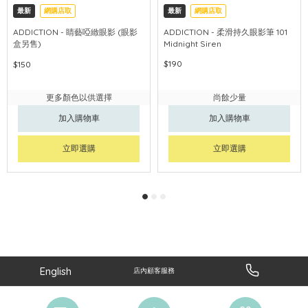
最新
網購店取
最新
網購店取
ADDICTION - 睛藝啞緻眼影 (眼影
ADDICTION - 柔滑持久眼影筆 101
盒另售)
Midnight Siren
$190
$150
更多顏色以供選擇
尚餘少量
加入購物車
加入購物車
立即選購
立即選購
English
店內顧客服務