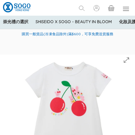
崇光禮の選択
SHISEIDO X SOGO - BEAUTY IN BLOOM
化妝及
寄送中國內地服務只適用於指定商品，若訂單金額少於HK$600(折
美國運通Explorer®信用卡會員購物禮遇：高達5%簽賬回贈！
購買一般貨品(冷凍食品除外)滿$600，可享免費送貨服務
扣後之消費金額計算)，送貨費用為HK$90。若訂單金額HK$600或
以上(折扣後之消費金額計算)，送貨費用以每箱計算首1公斤為
HK$75，其後每額外1公斤運費加收HK$16。