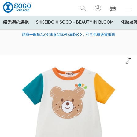
崇光禮の選択
SHISEIDO X SOGO - BEAUTY IN BLOOM
化妝及
寄送中國內地服務只適用於指定商品，若訂單金額少於HK$600(折
美國運通Explorer®信用卡會員購物禮遇：高達5%簽賬回贈！
購買一般貨品(冷凍食品除外)滿$600，可享免費送貨服務
扣後之消費金額計算)，送貨費用為HK$90。若訂單金額HK$600或
以上(折扣後之消費金額計算)，送貨費用以每箱計算首1公斤為
HK$75，其後每額外1公斤運費加收HK$16。