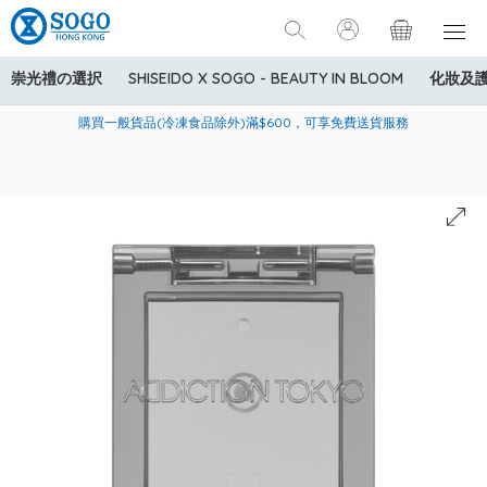
崇光禮の選択
SHISEIDO X SOGO - BEAUTY IN BLOOM
化妝及
寄送中國內地服務只適用於指定商品，若訂單金額少於HK$600(折
美國運通Explorer®信用卡會員購物禮遇：高達5%簽賬回贈！
購買一般貨品(冷凍食品除外)滿$600，可享免費送貨服務
扣後之消費金額計算)，送貨費用為HK$90。若訂單金額HK$600或
以上(折扣後之消費金額計算)，送貨費用以每箱計算首1公斤為
HK$75，其後每額外1公斤運費加收HK$16。