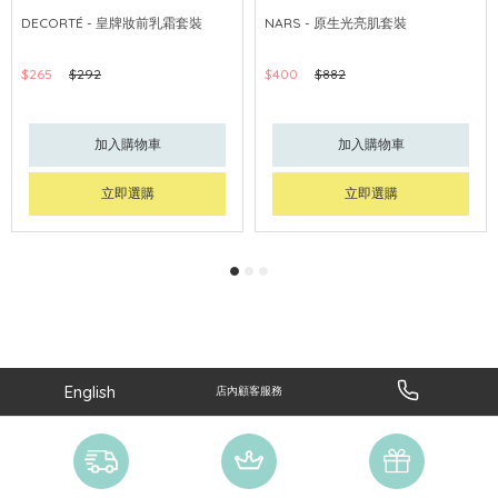
網購店取
可中國內地配送
網購店取
可中國內地配送
DECORTÉ - 皇牌妝前乳霜套裝
NARS - 原生光亮肌套裝
$265
$292
$400
$882
加入購物車
加入購物車
立即選購
立即選購
English
店內顧客服務