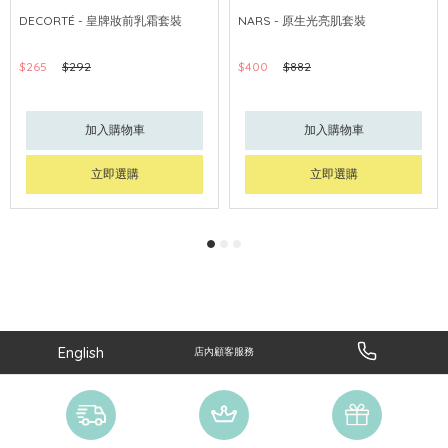
網購店取
可中國內地配送
網購店取
可中國內地配送
DECORTÉ - 皇牌妝前乳霜套裝
NARS - 原生光亮肌套裝
$265
$292
$400
$882
加入購物車
加入購物車
立即選購
立即選購
English
店內顧客服務