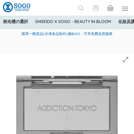
崇光禮の選択
SHISEIDO X SOGO - BEAUTY IN BLOOM
化妝及
寄送中國內地服務只適用於指定商品，若訂單金額少於HK$600(折
美國運通Explorer®信用卡會員購物禮遇：高達5%簽賬回贈！
購買一般貨品(冷凍食品除外)滿$600，可享免費送貨服務
扣後之消費金額計算)，送貨費用為HK$90。若訂單金額HK$600或
以上(折扣後之消費金額計算)，送貨費用以每箱計算首1公斤為
HK$75，其後每額外1公斤運費加收HK$16。