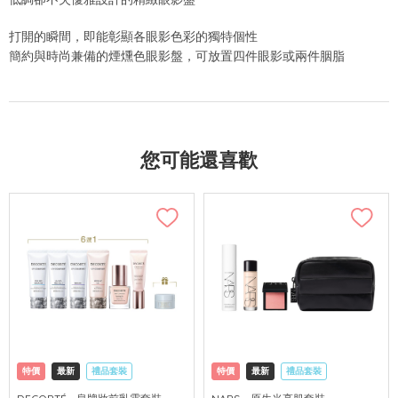
打開的瞬間，即能彰顯各眼影色彩的獨特個性
簡約與時尚兼備的煙燻色眼影盤，可放置四件眼影或兩件胭脂
您可能還喜歡
特價
最新
禮品套裝
特價
最新
禮品套裝
網購店取
可中國內地配送
網購店取
可中國內地配送