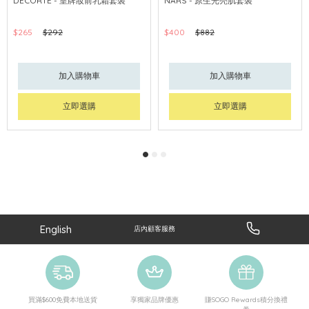
DECORTÉ - 皇牌妝前乳霜套裝
NARS - 原生光亮肌套裝
$265
$292
$400
$882
加入購物車
加入購物車
立即選購
立即選購
English
店內顧客服務
買滿$600免費本地送貨
享獨家品牌優惠
賺SOGO Rewards積分換禮