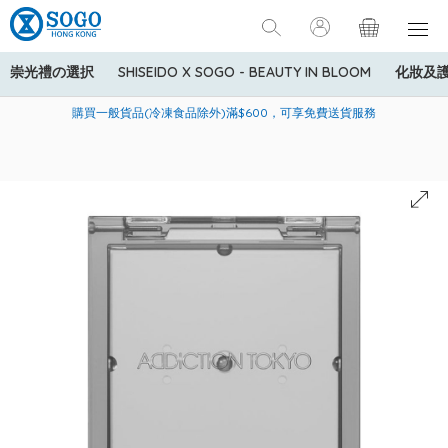
崇光禮の選択
SHISEIDO X SOGO - BEAUTY IN BLOOM
化妝及
寄送中國內地服務只適用於指定商品，若訂單金額少於HK$600(折
美國運通Explorer®信用卡會員購物禮遇：高達5%簽賬回贈！
購買一般貨品(冷凍食品除外)滿$600，可享免費送貨服務
扣後之消費金額計算)，送貨費用為HK$90。若訂單金額HK$600或
以上(折扣後之消費金額計算)，送貨費用以每箱計算首1公斤為
HK$75，其後每額外1公斤運費加收HK$16。