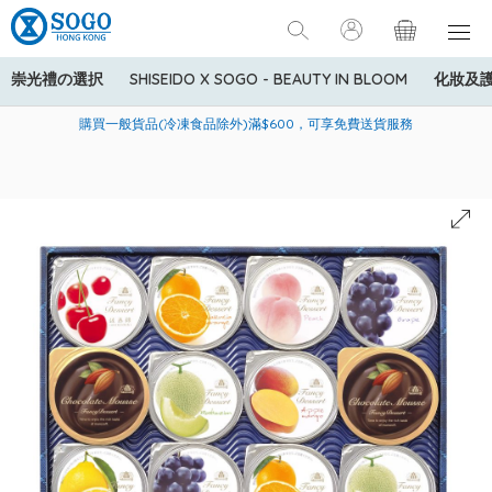
崇光禮の選択
SHISEIDO X SOGO - BEAUTY IN BLOOM
化妝及
寄送中國內地服務只適用於指定商品，若訂單金額少於HK$600(折
美國運通Explorer®信用卡會員購物禮遇：高達5%簽賬回贈！
購買一般貨品(冷凍食品除外)滿$600，可享免費送貨服務
扣後之消費金額計算)，送貨費用為HK$90。若訂單金額HK$600或
以上(折扣後之消費金額計算)，送貨費用以每箱計算首1公斤為
HK$75，其後每額外1公斤運費加收HK$16。