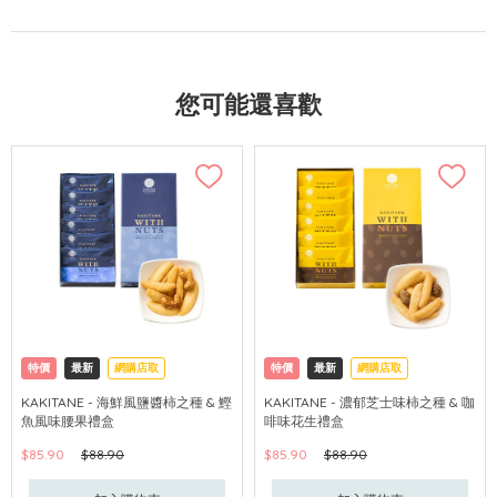
您可能還喜歡
特價
最新
網購店取
特價
最新
網購店取
KAKITANE - 海鮮風鹽醬柿之種 & 鰹
KAKITANE - 濃郁芝士味柿之種 & 咖
魚風味腰果禮盒
啡味花生禮盒
$85.90
$88.90
$85.90
$88.90